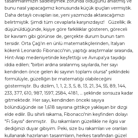
tasarımlarımızın sadeleşmek zorunda olduğunu anlatmış ve
bunu nasıl yapacağımız konusunda küçük ipuçları vermiştik.
Daha detaylı cevapları ise, yeni yazımızda aktaracağımızı
belirtmiştik. Şimdi tüm cevaplarla karşınızdayız! Güzellik; ilk
düşünüldüğünde, kişiye göre farklılıklar gösteren, göreceli
bir kavram gibi görünse de, gerçekte durum bunun tam
tersidir. Orta Çağ'ın en ünlü matematikçilerinden, İtalyan
kökenli Leonardo Fibonacci'nin, yaptığı araştırmalar sırasında,
Hint-Arap medeniyetinde keşfettiği ve Avrupa'ya taşıdığı
iddia edilen; "birbiri ardına sıralanmış sayılarda, her sayı
kendinden önce gelen iki sayının toplamı olursa" şeklindeki
formülüyle, güzelliğin bir matematiği olabileceğini
göstermiştir. Bu dizilim, 1, 1, 2, 3, 5, 8, 13, 21, 34, 55, 89, 144,
233, 377, 610, 987, 1597, 2584, 4181, ... şeklinde sonsuza kadar
gitmektedir. Her sayı, kendinden önceki sayıya
bölündüğünde ise 1,618 sayısına gittikçe yaklaşan bir dizgi
elde edilir. Bu sihirli rakama, Fibonacci'nin keşfinden dolayı
"Fi Sayısı" denmiştir. Bu rakamların güzellikle ne ilgisi var
dediğinizi duyar gibiyim. Peki, size bu rakamları ve oranları
kullanarak hazırlanan tasarımların, herkes tarafından güzel