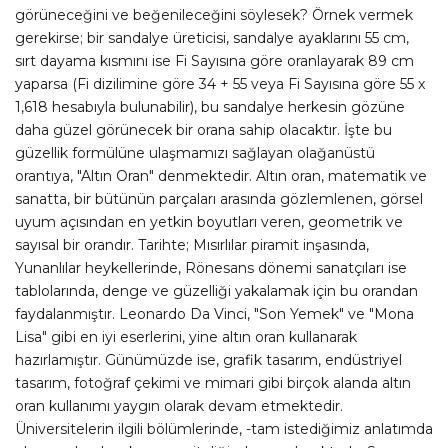
görüneceğini ve beğenileceğini söylesek? Örnek vermek
gerekirse; bir sandalye üreticisi, sandalye ayaklarını 55 cm,
sırt dayama kısmını ise Fi Sayısına göre oranlayarak 89 cm
yaparsa (Fi dizilimine göre 34 + 55 veya Fi Sayısına göre 55 x
1,618 hesabıyla bulunabilir), bu sandalye herkesin gözüne
daha güzel görünecek bir orana sahip olacaktır. İşte bu
güzellik formülüne ulaşmamızı sağlayan olağanüstü
orantıya, "Altın Oran" denmektedir. Altın oran, matematik ve
sanatta, bir bütünün parçaları arasında gözlemlenen, görsel
uyum açısından en yetkin boyutları veren, geometrik ve
sayısal bir orandır. Tarihte; Mısırlılar piramit inşasında,
Yunanlılar heykellerinde, Rönesans dönemi sanatçıları ise
tablolarında, denge ve güzelliği yakalamak için bu orandan
faydalanmıştır. Leonardo Da Vinci, "Son Yemek" ve "Mona
Lisa" gibi en iyi eserlerini, yine altın oran kullanarak
hazırlamıştır. Günümüzde ise, grafik tasarım, endüstriyel
tasarım, fotoğraf çekimi ve mimari gibi birçok alanda altın
oran kullanımı yaygın olarak devam etmektedir.
Üniversitelerin ilgili bölümlerinde, -tam istediğimiz anlatımda