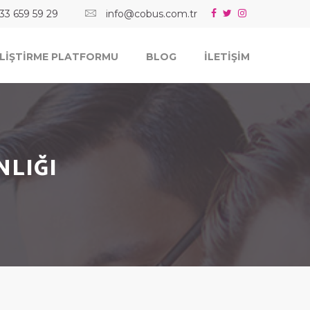
33 659 59 29
info@cobus.com.tr
ELİŞTİRME PLATFORMU
BLOG
İLETİŞİM
NLIĞI