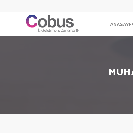
ANASAYF
MUHA