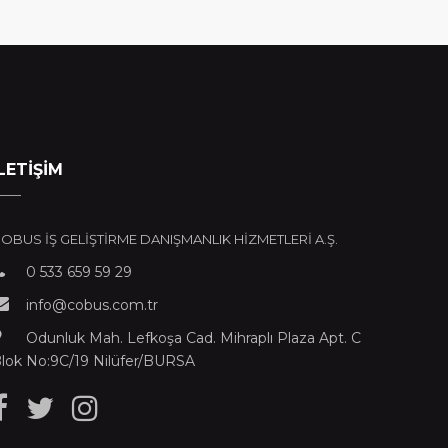
LETİŞİM
OBUS İŞ GELİŞTİRME DANIŞMANLIK HİZMETLERİ A.Ş.
0 533 659 59 29
info@cobus.com.tr
Odunluk Mah. Lefkoşa Cad. Mihraplı Plaza Apt. C
lok No:9C/19 Nilüfer/BURSA