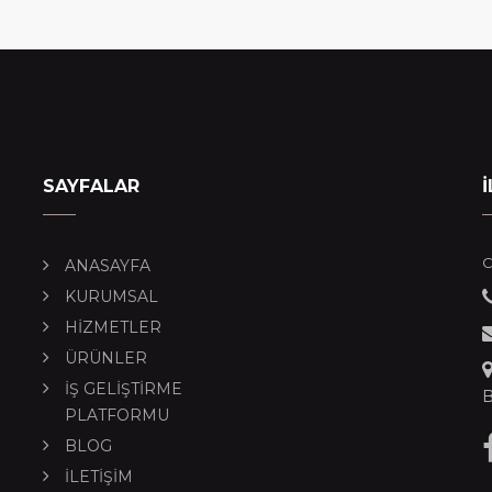
SAYFALAR
İ
C
ANASAYFA
KURUMSAL
HİZMETLER
ÜRÜNLER
İŞ GELİŞTİRME
B
PLATFORMU
BLOG
İLETİŞİM