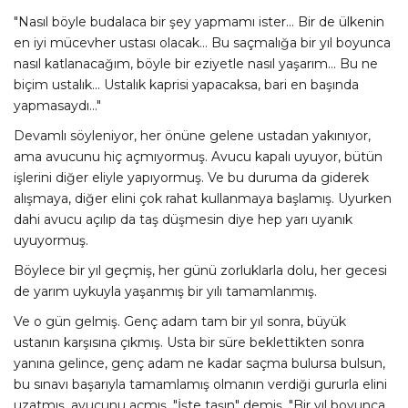
"Nasıl böyle budalaca bir şey yapmamı ister... Bir de ülkenin
en iyi mücevher ustası olacak... Bu saçmalığa bir yıl boyunca
nasıl katlanacağım, böyle bir eziyetle nasıl yaşarım... Bu ne
biçim ustalık... Ustalık kaprisi yapacaksa, bari en başında
yapmasaydı..."
Devamlı söyleniyor, her önüne gelene ustadan yakınıyor,
ama avucunu hiç açmıyormuş. Avucu kapalı uyuyor, bütün
işlerini diğer eliyle yapıyormuş. Ve bu duruma da giderek
alışmaya, diğer elini çok rahat kullanmaya başlamış. Uyurken
dahi avucu açılıp da taş düşmesin diye hep yarı uyanık
uyuyormuş.
Böylece bir yıl geçmiş, her günü zorluklarla dolu, her gecesi
de yarım uykuyla yaşanmış bir yılı tamamlanmış.
Ve o gün gelmiş. Genç adam tam bir yıl sonra, büyük
ustanın karşısına çıkmış. Usta bir süre beklettikten sonra
yanına gelince, genç adam ne kadar saçma bulursa bulsun,
bu sınavı başarıyla tamamlamış olmanın verdiği gururla elini
uzatmış, avucunu açmış. "İşte taşın" demiş, "Bir yıl boyunca