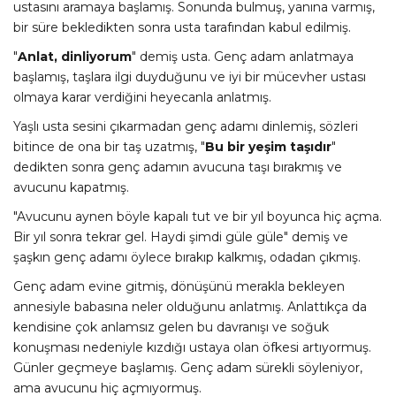
ustasını aramaya başlamış. Sonunda bulmuş, yanına varmış,
bir süre bekledikten sonra usta tarafından kabul edilmiş.
"
Anlat, dinliyorum
" demiş usta. Genç adam anlatmaya
başlamış, taşlara ilgi duyduğunu ve iyi bir mücevher ustası
olmaya karar verdiğini heyecanla anlatmış.
Yaşlı usta sesini çıkarmadan genç adamı dinlemiş, sözleri
bitince de ona bir taş uzatmış, "
Bu bir yeşim taşıdır
"
dedikten sonra genç adamın avucuna taşı bırakmış ve
avucunu kapatmış.
"Avucunu aynen böyle kapalı tut ve bir yıl boyunca hiç açma.
Bir yıl sonra tekrar gel. Haydi şimdi güle güle" demiş ve
şaşkın genç adamı öylece bırakıp kalkmış, odadan çıkmış.
Genç adam evine gitmiş, dönüşünü merakla bekleyen
annesiyle babasına neler olduğunu anlatmış. Anlattıkça da
kendisine çok anlamsız gelen bu davranışı ve soğuk
konuşması nedeniyle kızdığı ustaya olan öfkesi artıyormuş.
Günler geçmeye başlamış. Genç adam sürekli söyleniyor,
ama avucunu hiç açmıyormuş.