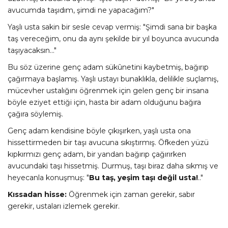
avucumda taşıdım, şimdi ne yapacağım?"
Yaşlı usta sakin bir sesle cevap vermiş: "Şimdi sana bir başka
taş vereceğim, onu da aynı şekilde bir yıl boyunca avucunda
taşıyacaksın..."
Bu söz üzerine genç adam sükûnetini kaybetmiş, bağırıp
çağırmaya başlamış. Yaşlı ustayı bunaklıkla, delilikle suçlamış,
mücevher ustalığını öğrenmek için gelen genç bir insana
böyle eziyet ettiği için, hasta bir adam olduğunu bağıra
çağıra söylemiş.
Genç adam kendisine böyle çıkışırken, yaşlı usta ona
hissettirmeden bir taşı avucuna sıkıştırmış. Öfkeden yüzü
kıpkırmızı genç adam, bir yandan bağırıp çağırırken
avucundaki taşı hissetmiş. Durmuş, taşı biraz daha sıkmış ve
heyecanla konuşmuş: "
Bu taş, yeşim taşı değil usta!
.."
Kıssadan hisse:
Öğrenmek için zaman gerekir, sabır
gerekir, ustaları izlemek gerekir.