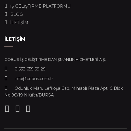
İŞ GELİŞTİRME PLATFORMU
BLOG
İLETİŞİM
İLETİŞİM
COBUS İŞ GELİŞTİRME DANIŞMANLIK HİZMETLERİ A.Ş.
0 533 659 59 29
info@cobus.com.tr
Odunluk Mah. Lefkoşa Cad. Mihraplı Plaza Apt. C Blok
No:9C/19 Nilüfer/BURSA