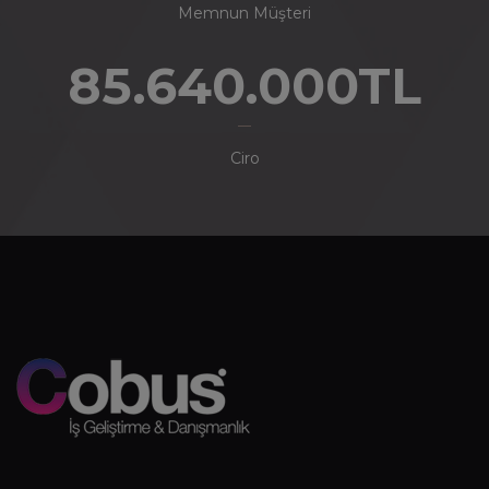
Memnun Müşteri
85.640.000TL
Ciro