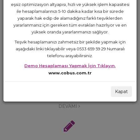
eşsiz optimizasyon altyapısı, hızlı ve yüksek işlem kapasitesi
HİZMETLERİMİZ
ile hesaplamalarınızı 5-10 dakika kadar kısa bir sürede
yaparak hak edip de alamadığınız farklı teşviklerden
Sunduğumuz hizmetlerden öne çıkanlar aşağıda
yararlanmanız için gereken tüm evrakları hazırlıyor ve en
listelenmektedir.
yüksek oranda yararlanmanızı sağlıyor.
Teşvik hesaplamanızı zahmetsiz bir şekilde yapmak için
aşağıdaki linki tıklayabilir veya 0533 659 59 29 Numaralı
telefonu arayabilirsiniz.
Demo Hesaplaması Yapmak İçin Tıklayın.
PERSONEL TEŞVİK DANIŞMANLIĞI
www.cobus.com.tr
Hizmetimiz hakkında daha detaylı bilgi almak için aşağıdaki
Kapat
"DEVAMI" yazısını tıklayabilirsiniz.
DEVAMI