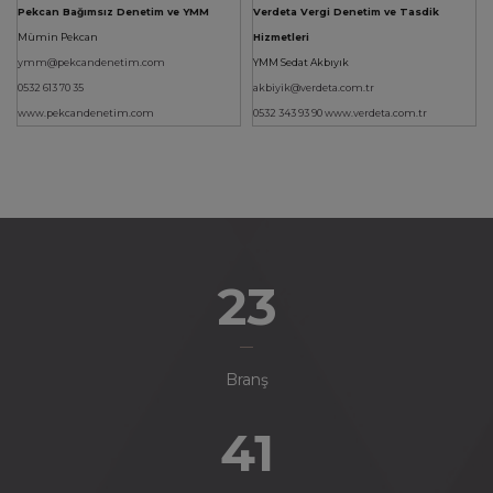
Pekcan Bağımsız Denetim ve YMM
Verdeta Vergi Denetim ve Tasdik
Mümin Pekcan
Hizmetleri
ymm@pekcandenetim.com
YMM Sedat Akbıyık
0532 613 70 35
akbiyik@verdeta.com.tr
www.pekcandenetim.com
0532 343 93 90
www.verdeta.com.tr
26
Branş
47