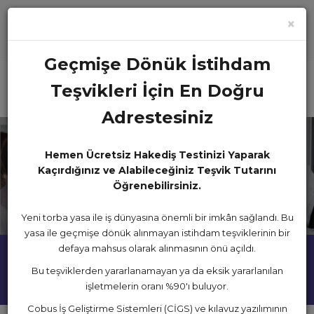
×
DUYURULAR
0 533 659 59 29
info@cobus.com.tr
Geçmişe Dönük İstihdam
Teşvikleri İçin En Doğru
Adrestesiniz
Hemen Ücretsiz Hakediş Testinizi Yaparak
Kaçırdığınız ve Alabileceğiniz Teşvik Tutarını
PERAKENDE DANIŞMANLIĞI
Öğrenebilirsiniz.
Gelir ve giderlerinizi bırakın biz dengeleyelim.
DETAYLAR
Yeni torba yasa ile iş dünyasına önemli bir imkân sağlandı. Bu
yasa ile geçmişe dönük alınmayan istihdam teşviklerinin bir
defaya mahsus olarak alınmasının önü açıldı.
"Düşünceleriniz ve sözleriniz değişirse dünyanız da
"Geleceğiniz yarına bıraktığınız
Bu teşviklerden yararlanamayan ya da eksik yararlanılan
değişir."
seçimlerle belirlenir."
işletmelerin oranı %90'ı buluyor.
Cobus İş Geliştirme Sistemleri (CİGS) ve kılavuz yazılımının